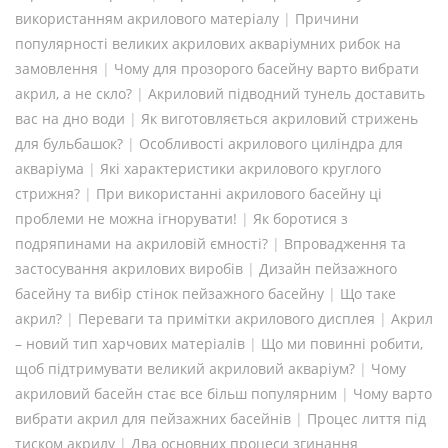
використанням акрилового матеріалу
|
Причини
популярності великих акрилових акваріумних рибок на
замовлення
|
Чому для прозорого басейну варто вибрати
акрил, а не скло?
|
Акриловий підводний тунель доставить
вас на дно води
|
Як виготовляється акриловий стрижень
для бульбашок?
|
Особливості акрилового циліндра для
акваріума
|
Які характеристики акрилового круглого
стрижня?
|
При використанні акрилового басейну ці
проблеми не можна ігнорувати!
|
Як боротися з
подряпинами на акриловій ємності?
|
Впровадження та
застосування акрилових виробів
|
Дизайн пейзажного
басейну та вибір стінок пейзажного басейну
|
Що таке
акрил?
|
Переваги та примітки акрилового дисплея
|
Акрил
– новий тип харчових матеріалів
|
Що ми повинні робити,
щоб підтримувати великий акриловий акваріум?
|
Чому
акриловий басейн стає все більш популярним
|
Чому варто
вибрати акрил для пейзажних басейнів
|
Процес лиття під
тиском акрилу
|
Два основних процеси згинання