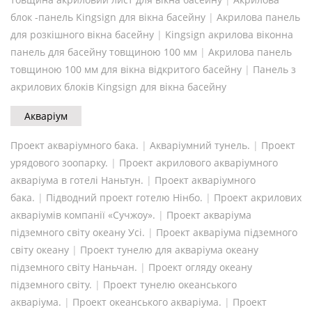
блок -панель Kingsign для вікна басейну
|
Акрилова панель
для розкішного вікна басейну
|
Kingsign акрилова віконна
панель для басейну товщиною 100 мм
|
Акрилова панель
товщиною 100 мм для вікна відкритого басейну
|
Панель з
акрилових блоків Kingsign для вікна басейну
Акваріум
Проект акваріумного бака.
|
Акваріумний тунель.
|
Проект
урядового зоопарку.
|
Проект акрилового акваріумного
акваріума в готелі Наньтун.
|
Проект акваріумного
бака.
|
Підводний проект готелю Нінбо.
|
Проект акрилових
акваріумів компанії «Сучжоу».
|
Проект акваріума
підземного світу океану Усі.
|
Проект акваріума підземного
світу океану
|
Проект тунелю для акваріума океану
підземного світу Наньчан.
|
Проект огляду океану
підземного світу.
|
Проект тунелю океанського
акваріума.
|
Проект океанського акваріума.
|
Проект