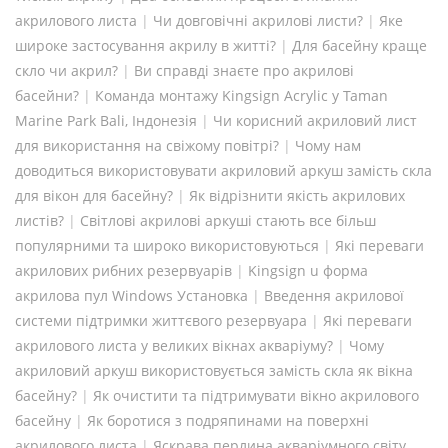
акрилового листа
|
Чи довговічні акрилові листи?
|
Яке
широке застосування акрилу в житті?
|
Для басейну краще
скло чи акрил?
|
Ви справді знаєте про акрилові
басейни?
|
Команда монтажу Kingsign Acrylic у Taman
Marine Park Bali, Індонезія
|
Чи корисний акриловий лист
для використання на свіжому повітрі?
|
Чому нам
доводиться використовувати акриловий аркуш замість скла
для вікон для басейну?
|
Як відрізнити якість акрилових
листів?
|
Світлові акрилові аркуші стають все більш
популярними та широко використовуються
|
Які переваги
акрилових рибних резервуарів
|
Kingsign u форма
акрилова пул Windows Установка
|
Введення акрилової
системи підтримки життєвого резервуара
|
Які переваги
акрилового листа у великих вікнах акваріуму?
|
Чому
акриловий аркуш використовується замість скла як вікна
басейну?
|
Як очистити та підтримувати вікно акрилового
басейну
|
Як боротися з подряпинами на поверхні
акрилового листа
|
Яскрава перлина акваріумного світу