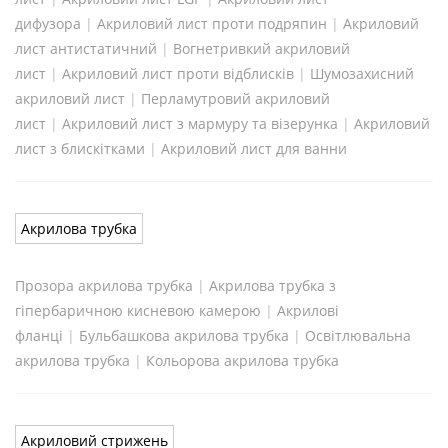
дифузора
|
Акриловий лист проти подряпин
|
Акриловий
лист антистатичний
|
Вогнетривкий акриловий
лист
|
Акриловий лист проти відблисків
|
Шумозахисний
акриловий лист
|
Перламутровий акриловий
лист
|
Акриловий лист з мармуру та візерунка
|
Акриловий
лист з блискітками
|
Акриловий лист для ванни
Акрилова трубка
Прозора акрилова трубка
|
Акрилова трубка з
гіпербаричною кисневою камерою
|
Акрилові
фланці
|
Бульбашкова акрилова трубка
|
Освітлювальна
акрилова трубка
|
Кольорова акрилова трубка
Акриловий стрижень