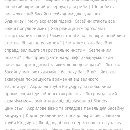
-великий акриловий резервуар для риби
|
Що робить
високоякісний басейн необхідним для сучасних
будинків?
|
Чому акрилові підвісні басейни стають все
більш популярними?
|
Яка різниця між оргсклам і
загартованим склом
|
Чому останнім часом акриловий лист
стає все більш популярним?
|
Чи може вікно басейну
справді залишатися кристально чистим і безпечним
роками?
|
Як спроектувати ландшафт акваріума, який
виглядає природним і за яким легко доглядати?
|
Як вікна
басейну змінюють дизайн і безпеку басейну?
|
Як вікна
акваріума покращують враження від великого
масштабу?
|
Акрилові труби Kingsign для глобальних
промислових і дизайнерських рішень
|
Як громадський
акваріум може змінити досвід відвідувачів і бізнес-
цінність?
|
Акрилове вікно та оглядова панель для басейну
Kingsign
|
Користувальницькі прозорі акрилові фланцеві
труби Kingsign
|
Як підводні вікна перетворюють сучасну
морську архітектуру?
|
Вікна для басейну: як спроектувати,