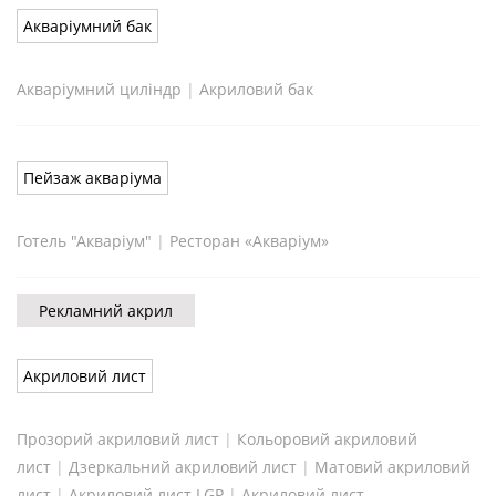
Акваріумний бак
Акваріумний циліндр
|
Акриловий бак
Пейзаж акваріума
Готель "Акваріум"
|
Ресторан «Акваріум»
Рекламний акрил
Акриловий лист
Прозорий акриловий лист
|
Кольоровий акриловий
лист
|
Дзеркальний акриловий лист
|
Матовий акриловий
лист
|
Акриловий лист LGP
|
Акриловий лист