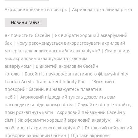
Акрилове ковзання в повітрі.
|
Акрилова гірка лінива річка
Новини галузі
Як почистити басейн
|
Як вибрати хороший акваріумний
бак
|
Чому рекомендується використовувати акриловий
матеріал для великомасштабних акваріумів?
|
Яка різниця
між акриловим акваріумом та скляним
акваріумом?
|
Відкритий акриловий басейн
готелю
|
Басейн із науково-фантастичного фільму-Infinity
London Acrylic Transparent Infinity Pool
|
"Висячий і
прозорий" басейн, ви наважуєтесь плавати в
небі?
|
Акриловий підводний тунель дозволить вам
насолодитися підводним світом
|
Слухайте вітер і чекайте,
поки розквітнуть квіти - Акриловий пейзажний басейн у
сім'ї
|
Як оформити хороший акриловий акваріум
|
Які
особливості акрилового акваріума?
|
Готельний пейзажний
прозорий акриловий басейн
|
Що таке акрилове