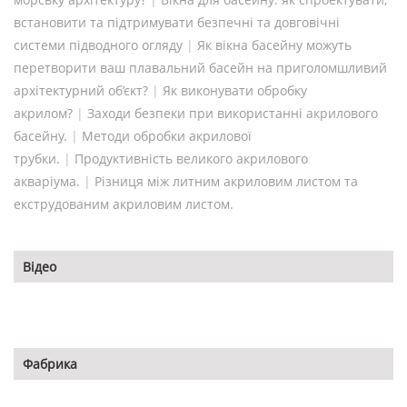
встановити та підтримувати безпечні та довговічні
системи підводного огляду
|
Як вікна басейну можуть
перетворити ваш плавальний басейн на приголомшливий
архітектурний об’єкт?
|
Як виконувати обробку
акрилом?
|
Заходи безпеки при використанні акрилового
басейну.
|
Методи обробки акрилової
трубки.
|
Продуктивність великого акрилового
акваріума.
|
Різниця між литним акриловим листом та
екструдованим акриловим листом.
Відео
Фабрика