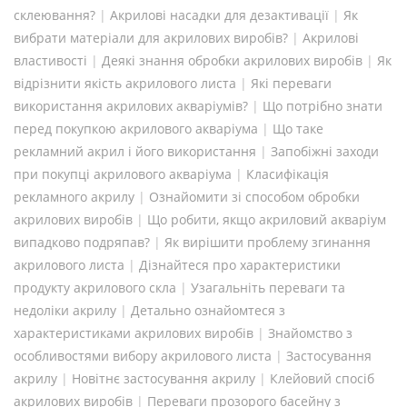
склеювання?
|
Акрилові насадки для дезактивації
|
Як
вибрати матеріали для акрилових виробів?
|
Акрилові
властивості
|
Деякі знання обробки акрилових виробів
|
Як
відрізнити якість акрилового листа
|
Які переваги
використання акрилових акваріумів?
|
Що потрібно знати
перед покупкою акрилового акваріума
|
Що таке
рекламний акрил і його використання
|
Запобіжні заходи
при покупці акрилового акваріума
|
Класифікація
рекламного акрилу
|
Ознайомити зі способом обробки
акрилових виробів
|
Що робити, якщо акриловий акваріум
випадково подряпав?
|
Як вирішити проблему згинання
акрилового листа
|
Дізнайтеся про характеристики
продукту акрилового скла
|
Узагальніть переваги та
недоліки акрилу
|
Детально ознайомтеся з
характеристиками акрилових виробів
|
Знайомство з
особливостями вибору акрилового листа
|
Застосування
акрилу
|
Новітнє застосування акрилу
|
Клейовий спосіб
акрилових виробів
|
Переваги прозорого басейну з