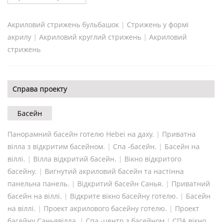
Акриловий стрижень бульбашок
|
Стрижень у формі
акрилу
|
Акриловий круглий стрижень
|
Акриловий
стрижень
Справа проекту
Басейн
Панорамний басейн готелю Hebei на даху.
|
Приватна
вілла з відкритим басейном.
|
Спа -басейн.
|
Басейн на
віллі.
|
Вілла відкритий басейн.
|
Вікно відкритого
басейну.
|
Вигнутий акриловий басейн та настінна
панельна панель.
|
Відкритий басейн Санья.
|
Приватний
басейн на віллі.
|
Відкрите вікно басейну готелю.
|
Басейн
на віллі.
|
Проект акрилового басейну готелю.
|
Проект
басейну Саньявілла.
|
Спа -центр з басейном
|
СПА вікно