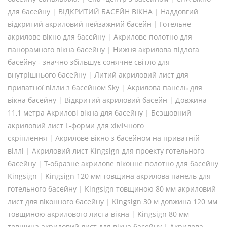
для басейну
|
ВІДКРИТИЙ БАСЕЙН ВІКНА
|
Наддовгий
відкритий акриловий пейзажний басейн
|
Готельне
акрилове вікно для басейну
|
Акрилове полотно для
панорамного вікна басейну
|
Нижня акрилова підлога
басейну - значно збільшує сонячне світло для
внутрішнього басейну
|
Литий акриловий лист для
приватної вілли з басейном Sky
|
Акрилова панель для
вікна басейну
|
Відкритий акриловий басейн
|
Довжина
11,1 метра Акрилові вікна для басейну
|
Безшовний
акриловий лист L-форми для хімічного
скріплення
|
Акрилове вікно з басейном на приватній
віллі
|
Акриловий лист Kingsign для проекту готельного
басейну
|
Т-образне акрилове віконне полотно для басейну
Kingsign
|
Kingsign 120 мм товщина акрилова панель для
готельного басейну
|
Kingsign товщиною 80 мм акриловий
лист для віконного басейну
|
Kingsign 30 м довжина 120 мм
товщиною акрилового листа вікна
|
Kingsign 80 мм
товщина акриловий лист для вікна басейну
|
Акрилова