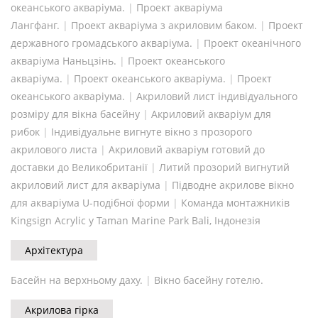
океанського акваріума.
|
Проект акваріума
Лангфанг.
|
Проект акваріума з акриловим баком.
|
Проект
державного громадського акваріума.
|
Проект океанічного
акваріума Наньцзінь.
|
Проект океанського
акваріума.
|
Проект океанського акваріума.
|
Проект
океанського акваріума.
|
Акриловий лист індивідуального
розміру для вікна басейну
|
Акриловий акваріум для
рибок
|
Індивідуальне вигнуте вікно з прозорого
акрилового листа
|
Акриловий акваріум готовий до
доставки до Великобританії
|
Литий прозорий вигнутий
акриловий лист для акваріума
|
Підводне акрилове вікно
для акваріума U-подібної форми
|
Команда монтажників
Kingsign Acrylic у Taman Marine Park Bali, Індонезія
Архітектура
Басейн на верхньому даху.
|
Вікно басейну готелю.
Акрилова гірка