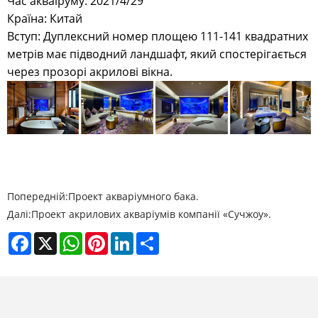
Час акваіруму: 2021/4/29
Країна: Китай
Вступ: Дуплексний номер площею 111-141 квадратних
метрів має підводний ландшафт, який спостерігається
через прозорі акрилові вікна.
Попередній:
Проект акваріумного бака.
Далі:
Проект акрилових акваріумів компанії «Сучжоу».
Facebook
X
WhatsApp
Pinterest
LinkedIn
Share