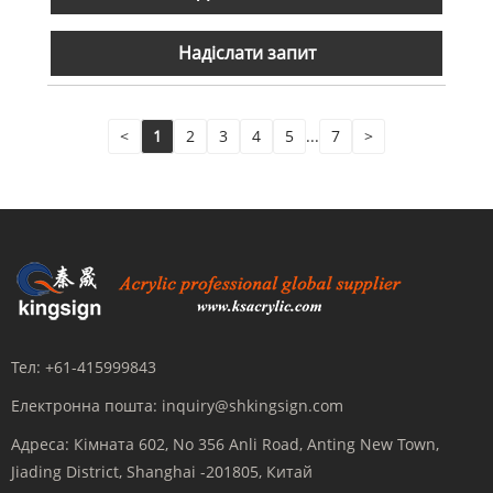
Надіслати запит
<
1
2
3
4
5
...
7
>
Тел:
+61-415999843
Електронна пошта:
inquiry@shkingsign.com
Адреса:
Кімната 602, No 356 Anli Road, Anting New Town,
Jiading District, Shanghai -201805, Китай