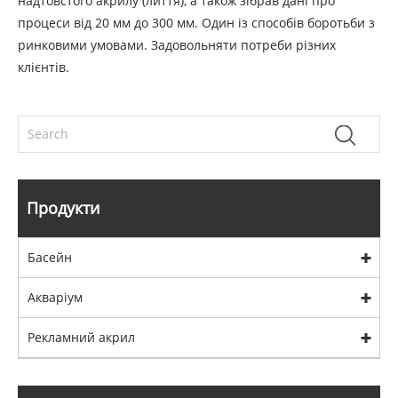
надтовстого акрилу (лиття), а також зібрав дані про
процеси від 20 мм до 300 мм. Один із способів боротьби з
ринковими умовами. Задовольняти потреби різних
клієнтів.
Продукти
Басейн
Акваріум
Рекламний акрил