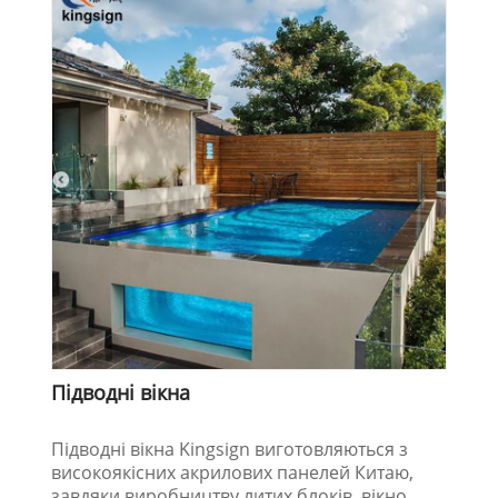
Підводні вікна
Підводні вікна Kingsign виготовляються з
високоякісних акрилових панелей Китаю,
завдяки виробництву литих блоків, вікно