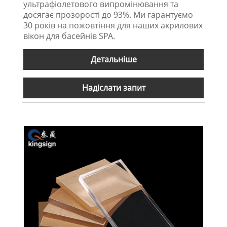
ультрафіолетового випромінювання та
досягає прозорості до 93%. Ми гарантуємо
30 років на пожовтіння для наших акрилових
вікон для басейнів SPA.
Детальніше
Надіслати запит