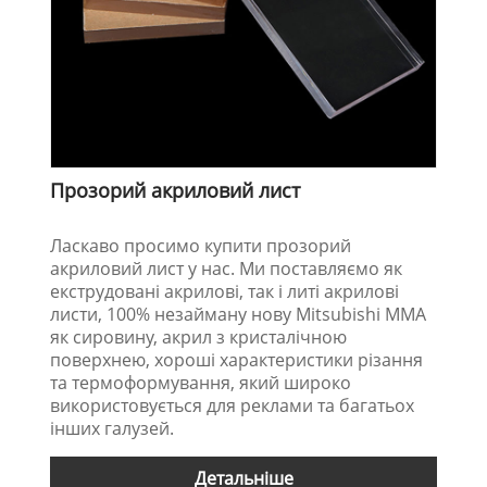
Прозорий акриловий лист
Ласкаво просимо купити прозорий
акриловий лист у нас. Ми поставляємо як
екструдовані акрилові, так і литі акрилові
листи, 100% незайману нову Mitsubishi MMA
як сировину, акрил з кристалічною
поверхнею, хороші характеристики різання
та термоформування, який широко
використовується для реклами та багатьох
інших галузей.
Детальніше